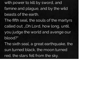
with power to kill by sword, and 
famine and plague, and by the wild 
beasts of the earth.
The fifth seal, the souls of the martyrs 
called out. „Oh Lord, how long, until, 
you judge the world and avenge our 
blood?“
The sixth seal, a great earthquake, the 
sun turned black, the moon turned 
red, the stars fell from the sky.
Then the kings of the earth, the 
princes, the generals, the rich, the 
mighty, and every slave and every 
free man hid in caves and among the 
rocks. They called to the mountains, 
„Fall on us and hide us from the face 
on the throne and from the wrath of 
the Lamb! For their wrath has come 
and who can stand?“