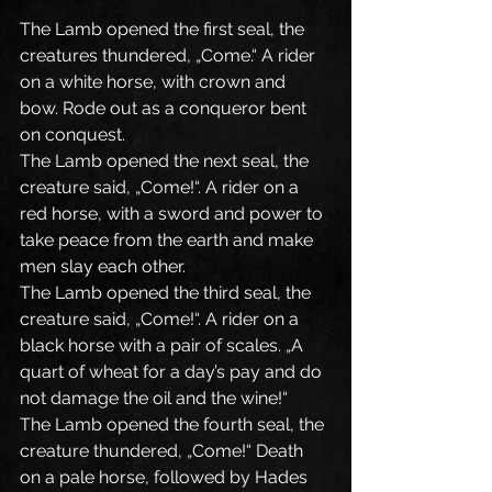
The Lamb opened the first seal, the 
creatures thundered, „Come.“ A rider 
on a white horse, with crown and 
bow. Rode out as a conqueror bent 
on conquest.
The Lamb opened the next seal, the 
creature said, „Come!“. A rider on a 
red horse, with a sword and power to 
take peace from the earth and make 
men slay each other.
The Lamb opened the third seal, the 
creature said, „Come!“. A rider on a 
black horse with a pair of scales. „A 
quart of wheat for a day’s pay and do 
not damage the oil and the wine!“
The Lamb opened the fourth seal, the 
creature thundered, „Come!“ Death 
on a pale horse, followed by Hades 