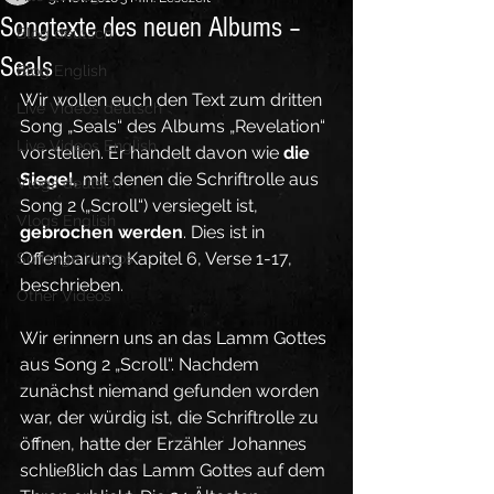
Songtexte des neuen Albums –
Blog deutsch
Seals
Blog English
Wir wollen euch den Text zum dritten 
Live Videos deutsch
Song „Seals“ des Albums „Revelation“ 
Live Videos English
vorstellen. Er handelt davon wie 
die 
Siegel
, mit denen die Schriftrolle aus 
Vlogs deutsch
Song 2 („Scroll“) versiegelt ist, 
Vlogs English
gebrochen werden
. Dies ist in 
Offenbarung Kapitel 6, Verse 1-17, 
Sonstige Videos
beschrieben.
Other Videos
Wir erinnern uns an das Lamm Gottes 
aus Song 2 „Scroll“. Nachdem 
zunächst niemand gefunden worden 
war, der würdig ist, die Schriftrolle zu 
öffnen, hatte der Erzähler Johannes 
schließlich das Lamm Gottes auf dem 