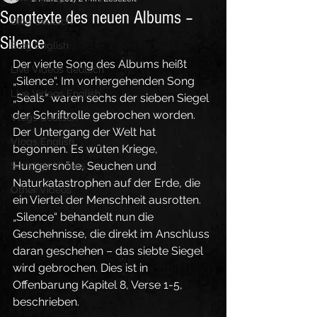
Songtexte des neuen Albums –
Blog deutsch
Silence
Blog English
Der vierte Song des Albums heißt 
Live Videos deutsch
„Silence“. Im vorhergehenden Song 
Live Videos English
„Seals“ waren sechs der sieben Siegel 
der Schriftrolle gebrochen worden. 
Vlogs deutsch
Der Untergang der Welt hat 
Vlogs English
begonnen. Es wüten Kriege, 
Hungersnöte, Seuchen und 
Sonstige Videos
Naturkatastrophen auf der Erde, die 
Other Videos
ein Viertel der Menschheit ausrotten. 
„Silence“ behandelt nun die 
Geschehnisse, die direkt im Anschluss 
daran geschehen – das siebte Siegel 
wird gebrochen. Dies ist in 
Offenbarung Kapitel 8, Verse 1-5, 
beschrieben.