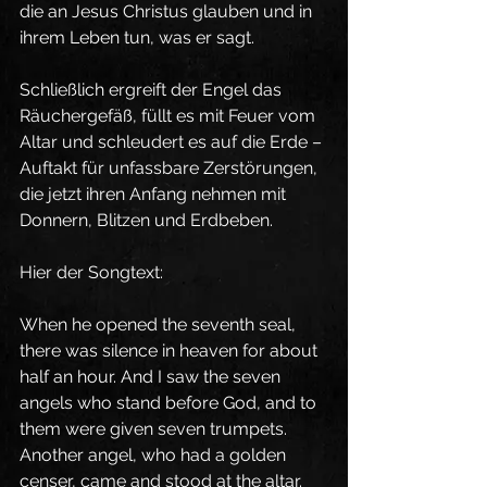
die an Jesus Christus glauben und in 
ihrem Leben tun, was er sagt.
Schließlich ergreift der Engel das 
Räuchergefäß, füllt es mit Feuer vom 
Altar und schleudert es auf die Erde – 
Auftakt für unfassbare Zerstörungen, 
die jetzt ihren Anfang nehmen mit 
Donnern, Blitzen und Erdbeben.
Hier der Songtext:
When he opened the seventh seal, 
there was silence in heaven for about 
half an hour. And I saw the seven 
angels who stand before God, and to 
them were given seven trumpets. 
Another angel, who had a golden 
censer, came and stood at the altar. 