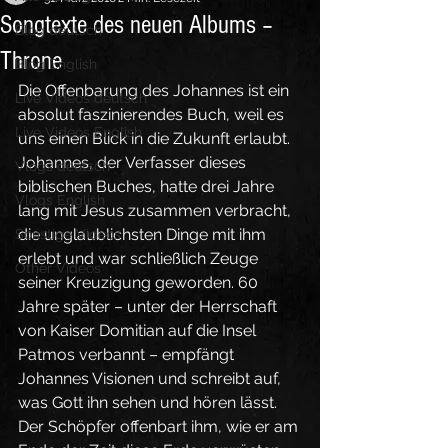
Songtexte des neuen Albums –
Blog deutsch
Throne
Blog English
Die Offenbarung des Johannes ist ein 
Live Videos deutsch
absolut faszinierendes Buch, weil es 
Live Videos English
uns einen Blick in die Zukunft erlaubt. 
Johannes, der Verfasser dieses 
Vlogs deutsch
biblischen Buches, hatte drei Jahre 
Vlogs English
lang mit Jesus zusammen verbracht, 
die unglaublichsten Dinge mit ihm 
Sonstige Videos
erlebt und war schließlich Zeuge 
Other Videos
seiner Kreuzigung geworden. 60 
Jahre später – unter der Herrschaft 
von Kaiser Domitian auf die Insel 
Patmos verbannt – empfängt 
Johannes Visionen und schreibt auf, 
was Gott ihn sehen und hören lässt. 
Der Schöpfer offenbart ihm, wie er am 