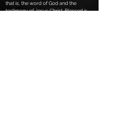
that is, the word of God and the 
testimony of Jesus Christ. Blessed is 
the one who reads the words of this 
prophecy. Day and night they never 
stop saying: „Holy is the Lord God 
Almighty, who was, and is, and is to 
come. Holy is the Lord God Almighty.“
Blog deutsch
Alle ansehen
Aktuelle Beiträge