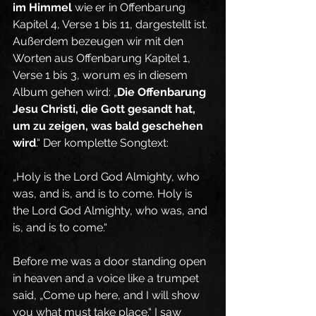
im Himmel
 wie er in Offenbarung 
Kapitel 4, Verse 1 bis 11, dargestellt ist. 
Außerdem bezeugen wir mit den 
Worten aus Offenbarung Kapitel 1, 
Verse 1 bis 3, worum es in diesem 
Album gehen wird: „
Die Offenbarung 
Jesu Christi, die Gott gesandt hat, 
um zu zeigen, was bald geschehen 
wird
.“ Der komplette Songtext:
„Holy is the Lord God Almighty, who 
was, and is, and is to come. Holy is 
the Lord God Almighty, who was, and 
is, and is to come.“
Before me was a door standing open 
in heaven and a voice like a trumpet 
said, „Come up here, and I will show 
you what must take place.“ I saw 