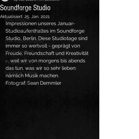
Soundforge Studio
Blog deutsch
Aktualisiert:
25. Jan. 2021
Blog English
Impressionen unseres Januar-
Live Videos deutsch
Studioaufenthaltes im Soundforge 
Studio, Berlin. Diese Studiotage sind 
Live Videos English
immer so wertvoll - geprägt von 
Vlogs deutsch
Freude, Freundschaft und Kreativität 
-, weil wir von morgens bis abends 
Vlogs English
das tun, was wir so sehr lieben: 
Sonstige Videos
nämlich Musik machen. 
Fotograf: Sean Demmler
Other Videos