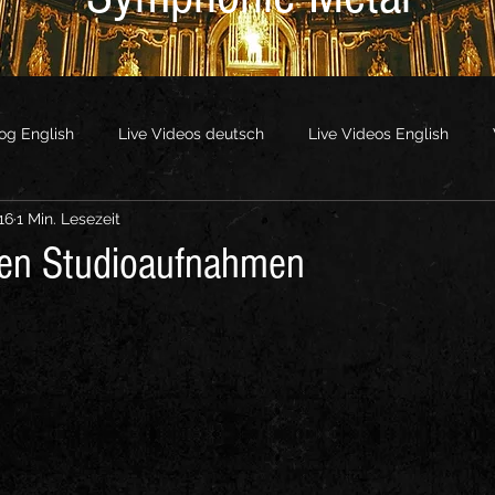
og English
Live Videos deutsch
Live Videos English
16
1 Min. Lesezeit
os
Other Videos
den Studioaufnahmen