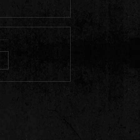
SBARER ZUFALL – 90er Metal-
back in Spandau