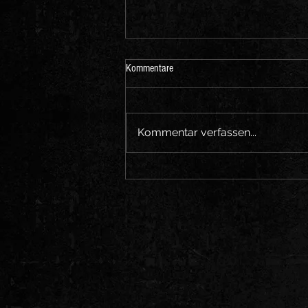
Kommentare
Kommentar verfassen...
Rezension EP "The Beast" / The
Recording Artist Guild Magazin, USA