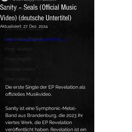
Sanity – Seals (Official Music
Blog deutsch
Video) (deutsche Untertitel)
Blog English
Aktualisiert:
27. Dez. 2024
Live Videos deutsch
Live Videos English
https://youtu.be/o1wnmWYL7_c
Vlogs deutsch
Vlogs English
Sonstige Videos
Other Videos
Die erste Single der EP Revelation als 
offizielles Musikvideo.
Sanity ist eine Symphonic-Metal-
Band aus Brandenburg, die 2023 ihr 
viertes Werk, die EP Revelation 
veröffentlicht haben. Revelation ist ein 